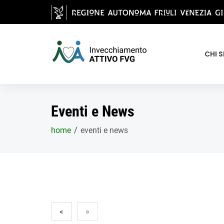
Salta al contenuto principale
CHI 
Eventi e News
home
eventi e news
«
»