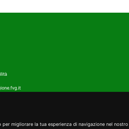
lità
one.fvg.it
|
Note Legali
|
Dichiarazione Di Accessibilità
|
 per migliorare la tua esperienza di navigazione nel nostro 