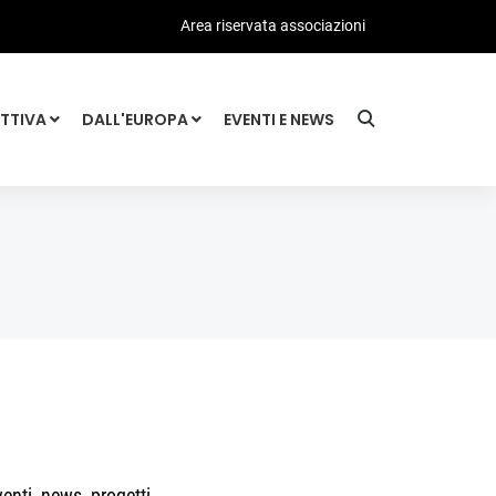
Area riservata associazioni
ATTIVA
DALL'EUROPA
EVENTI E NEWS
enti, news, progetti