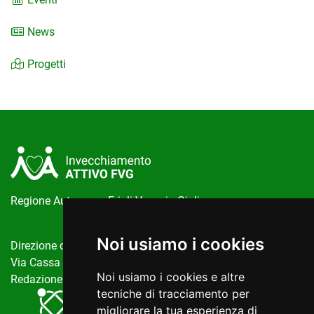
News
Progetti
Regione Autonoma Friuli Venezia Giulia
Noi usiamo i cookies
Direzione centrale salute, politiche sociali e disabilità
Via Cassa di Risparmio, 10 Trieste
Noi usiamo i cookies e altre
Redazione del portale:
invecchiamentoattivo@regione.fvg.it
tecniche di tracciamento per
migliorare la tua esperienza di