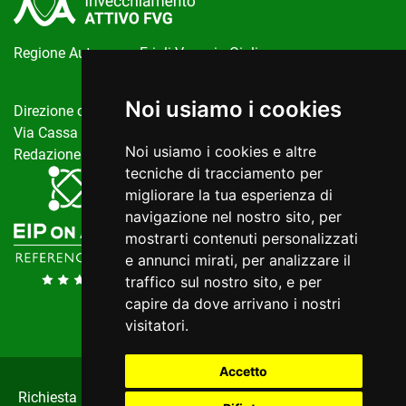
Regione Autonoma Friuli Venezia Giulia
Noi usiamo i cookies
Direzione centrale salute, politiche sociali e disabilità
Via Cassa di Risparmio, 10 Trieste
Noi usiamo i cookies e altre
Redazione del portale:
invecchiamentoattivo@regione.fvg.it
tecniche di tracciamento per
migliorare la tua esperienza di
navigazione nel nostro sito, per
mostrarti contenuti personalizzati
e annunci mirati, per analizzare il
traffico sul nostro sito, e per
capire da dove arrivano i nostri
visitatori.
Accetto
Richiesta Informazioni
|
Privacy
|
Cookie
|