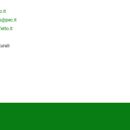
.it
ps@pec.it
etto.it
urali