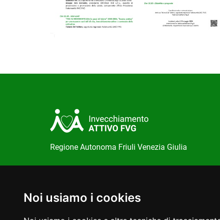
Regione Autonoma Friuli Venezia Giulia
Direzione centrale salute, politiche sociali e disabi
Via Cassa di Risparmio, 10 Trieste
Noi usiamo i cookies
Redazione del portale:
invecchiamentoattivo@regi