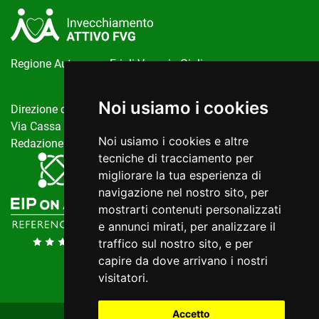
Regione Autonoma Friuli Venezia Giulia
Noi usiamo i cookies
Direzione centrale salute, politiche sociali e disabilità
Via Cassa di Risparmio, 10 Trieste
Noi usiamo i cookies e altre
Redazione del portale:
invecchiamentoattivo@regione.fvg.it
tecniche di tracciamento per
migliorare la tua esperienza di
navigazione nel nostro sito, per
mostrarti contenuti personalizzati
e annunci mirati, per analizzare il
traffico sul nostro sito, e per
capire da dove arrivano i nostri
visitatori.
Accetto