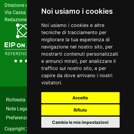
Direzione centrale salute, politiche sociali e disabilità
Noi usiamo i cookies
Via Cassa di Risparmio, 10 Trieste
Redazione del portale:
invecchiamentoattivo@regione.fvg.it
Noi usiamo i cookies e altre
tecniche di tracciamento per
migliorare la tua esperienza di
navigazione nel nostro sito, per
mostrarti contenuti personalizzati
e annunci mirati, per analizzare il
traffico sul nostro sito, e per
capire da dove arrivano i nostri
visitatori.
Accetto
Richiesta Informazioni
|
Privacy
|
Cookie
|
Note Legali
|
Dichiarazione Di Accessibilità
|
Rifiuto
Preferenze Cookie
Cambia le mie impostazioni
Copyright 2022 realizzato da
Insiel