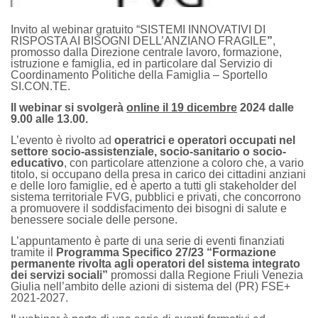
Invito al webinar gratuito “SISTEMI INNOVATIVI DI
RISPOSTA AI BISOGNI DELL’ANZIANO FRAGILE
”
,
promosso dalla Direzione centrale lavoro, formazione,
istruzione e famiglia, ed in particolare dal Servizio di
Coordinamento Politiche della Famiglia – Sportello
SI.CON.TE.
Il webinar si svolgerà
online il 19 dicembre
2024 dalle
9.00 alle 13.00.
L’evento è rivolto ad
operatrici e operatori occupati nel
settore socio-assistenziale, socio-sanitario o socio-
educativo
, con particolare attenzione a coloro che, a vario
titolo, si occupano della presa in carico dei cittadini anziani
e delle loro famiglie, ed è aperto a tutti gli stakeholder del
sistema territoriale FVG, pubblici e privati, che concorrono
a promuovere il soddisfacimento dei bisogni di salute e
benessere sociale delle persone.
L’appuntamento è parte di una serie di eventi finanziati
tramite il
Programma Specifico 27/23 “Formazione
permanente rivolta agli operatori del sistema integrato
dei servizi sociali”
promossi dalla Regione Friuli Venezia
Giulia nell’ambito delle azioni di sistema del (PR) FSE+
2021-2027.