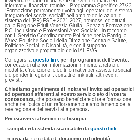
Il webinar è parte di una serie di eventi formativi ed
informativi finanziati tramite il Programma Specifico 27/23
“Formazione permanente rivolta agli operatori del sistema
integrato dei servizi sociali” nell’ambito delle azioni di
sistema del (PR) FSE+ 2021-2027, promossi ed attuati
dalla Regione Friuli Venezia Giulia - Servizio Formazione -
P.O. Inclusione e Professioni Area Sociale - in raccordo
con il Servizio Coordinamento Politiche per la Famiglia,
l’Area Politiche Sociali della Direzione Centrale Salute,
Politiche Sociali e Disabilità, e con il supporto
organizzativo e progettuale dello IAL FVG.
Collegarsi a
questo link
per il programma dell’evento
,
corredato di ulteriori informazioni in merito a relatori,
modalità d’iscrizione, crediti formativi per assistenti sociali
e dipendenti regionali, contatti e link utili, altri eventi
previsti.
Chiediamo gentilmente di inoltrare l'invito ad operatrici
ed operatori afferenti al vostro servizio e/o di vostra
conoscenza,
che possano beneficiare di tale formazione
anche nell'ottica di un rafforzamento e ampliamento della
rete regionale dei servizi alla persona.
Per iscriversi al seminario bisogna:
-
compilare
la scheda scaricabile da
questo link
-
e inviarla,
corredata di
documento di identità
,