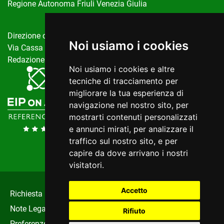
Regione Autonoma Friuli Venezia Giulia
Direzione centrale salute, politiche sociali e disabilità
Noi usiamo i cookies
Via Cassa di Risparmio, 10 Trieste
Redazione del portale:
invecchiamentoattivo@regione.fvg.it
Noi usiamo i cookies e altre
tecniche di tracciamento per
migliorare la tua esperienza di
navigazione nel nostro sito, per
mostrarti contenuti personalizzati
e annunci mirati, per analizzare il
traffico sul nostro sito, e per
capire da dove arrivano i nostri
visitatori.
Accetto
Richiesta Informazioni
|
Privacy
|
Cookie
|
Note Legali
|
Dichiarazione Di Accessibilità
|
Rifiuto
Preferenze Cookie